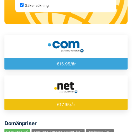
Säker sökning
€15.95/år
€17.95/år
Domänpriser