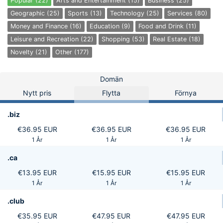
Popular (22)
Arts and Entertainment (15)
Business (25)
Geographic (25)
Sports (13)
Technology (25)
Services (80)
Money and Finance (16)
Education (9)
Food and Drink (11)
Leisure and Recreation (22)
Shopping (53)
Real Estate (18)
Novelty (21)
Other (177)
Domän
Nytt pris
Flytta
Förnya
.biz
€36.95 EUR
€36.95 EUR
€36.95 EUR
1 År
1 År
1 År
.ca
€13.95 EUR
€15.95 EUR
€15.95 EUR
1 År
1 År
1 År
.club
€35.95 EUR
€47.95 EUR
€47.95 EUR